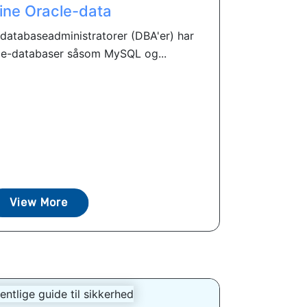
dine Oracle-data
databaseadministratorer (DBA'er) har
ce-databaser såsom MySQL og...
View More