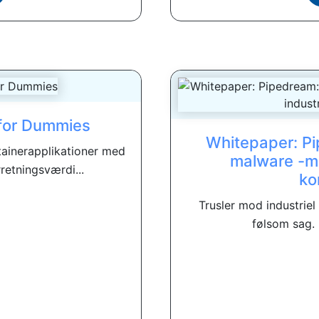
for Dummies
Whitepaper: Pi
ainerapplikationer med
malware -mål
retningsværdi...
ko
Trusler mod industriel
følsom sag. 