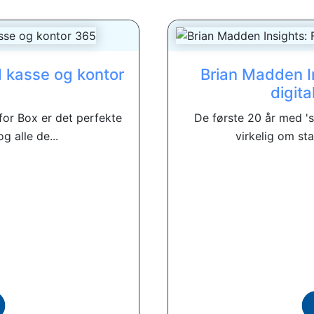
d kasse og kontor
Brian Madden In
digit
for Box er det perfekte
De første 20 år med '
g alle de...
virkelig om st