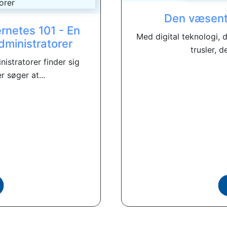
Den væsentl
netes 101 - En
Med digital teknologi, d
administratorer
trusler, d
nistratorer finder sig
r søger at...