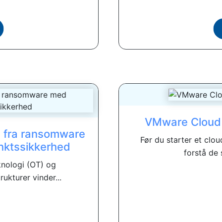
VMware Cloud 
d fra ransomware
Før du starter et clou
nktssikkerhed
forstå de 
knologi (OT) og
rukturer vinder...