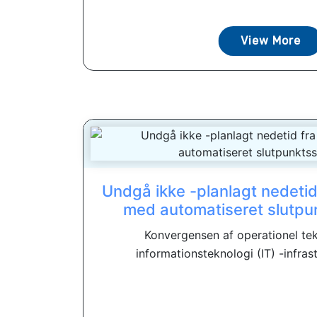
View More
Undgå ikke -planlagt nedeti
med automatiseret slutpu
Konvergensen af ​​operationel te
informationsteknologi (IT) -infrast