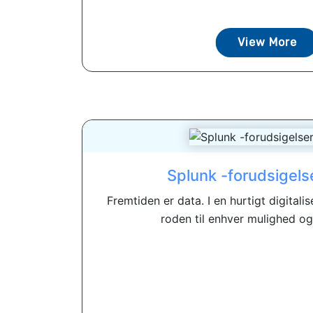
View More
Splunk -forudsigel
Fremtiden er data. I en hurtigt digital
roden til enhver mulighed og v