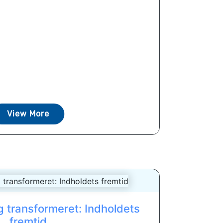
View More
g transformeret: Indholdets
fremtid