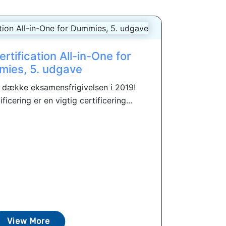
tification All-in-One for
ies, 5. udgave
at dække eksamensfrigivelsen i 2019!
icering er en vigtig certificering...
View More