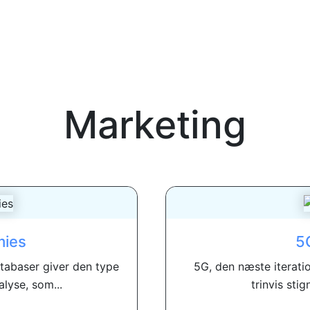
Marketing
mies
5
atabaser giver den type
5G, den næste iteratio
lyse, som...
trinvis sti