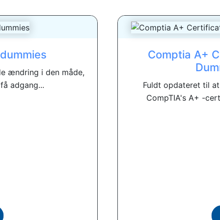
r dummies
Comptia A+ Cer
Dumm
e ændring i den måde,
få adgang...
Fuldt opdateret til 
CompTIA's A+ -certif