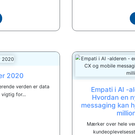
ser 2020
iserende verden er data
Empati i AI -a
igtig for...
Hvordan en ny
messaging kan h
milli
Mærker over hele ve
kundeoplevelsesstr