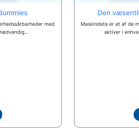
r dummies
Den væsentli
kkerhedssårbarheder med
Maskindata er et af de 
nødvendig...
aktiver i enhve