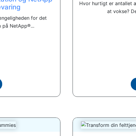
Hvor hurtigt er antalle
evaring
at vokse? De
ængeligheden for det
 på NetApp®...