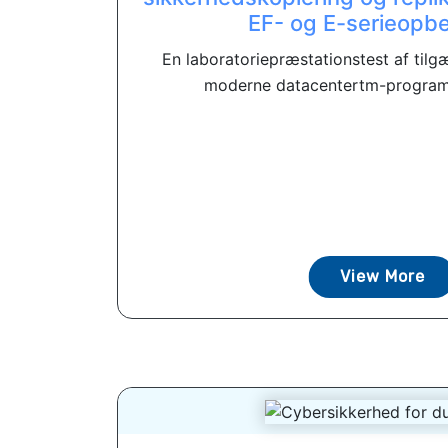
EF- og E-serieopb
En laboratoriepræstationstest af tilg
moderne datacentertm-program
View More