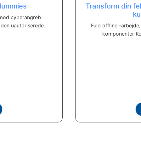
 dummies
Transform din fe
ku
 mod cyberangreb
den uautoriserede...
Fuld offline -arbejde
komponenter Kon