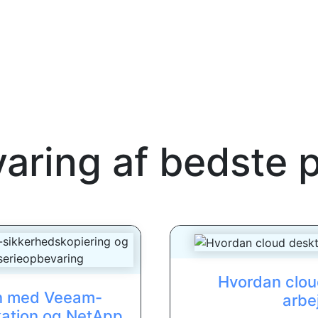
aring af bedste p
Hvordan clou
n med Veeam-
arbe
kation og NetApp