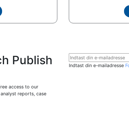
ch Publish
Indtast din e-mailadresse
F
free access to our
 analyst reports, case