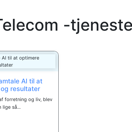
Telecom -tjeneste
amtale AI til at
og resultater
 forretning og liv, blev
ige så...