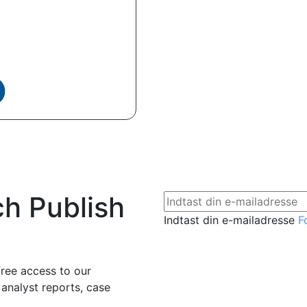
ch Publish
Indtast din e-mailadresse
F
free access to our
 analyst reports, case