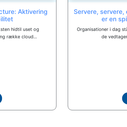
ture: Aktivering
Servere, servere,
litet
er en spi
ten hidtil uset og
Organisationer i dag st
ng række cloud...
de vedtager 