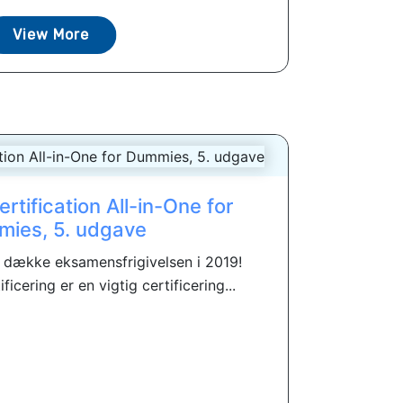
View More
tification All-in-One for
ies, 5. udgave
at dække eksamensfrigivelsen i 2019!
icering er en vigtig certificering...