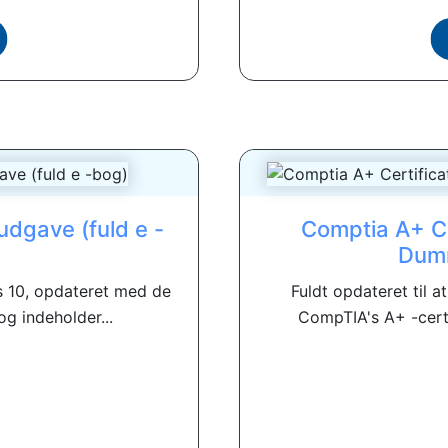
udgave (fuld e -
Comptia A+ Cer
Dumm
 10, opdateret med de
Fuldt opdateret til 
g indeholder...
CompTIA's A+ -certif