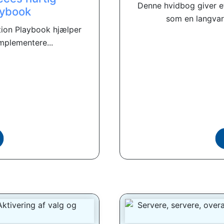
Denne hvidbog giver e
aybook
som en langvar
tion Playbook hjælper
mplementere...