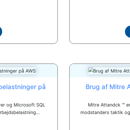
belastninger på
Brug af Mitre A
ver og Microsoft SQL
Mitre Attandck ™ e
bejdsbelastning...
modstanders taktik og 