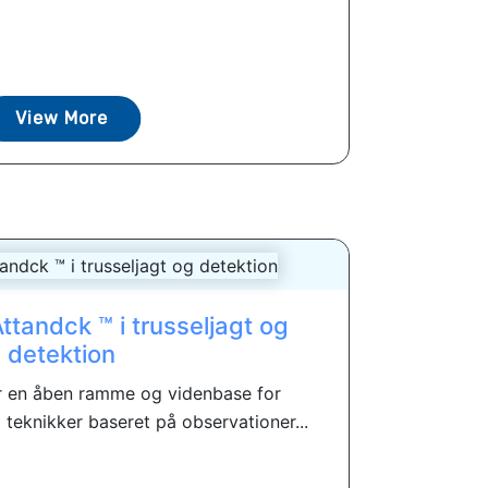
View More
ttandck ™ i trusseljagt og
detektion
r en åben ramme og videnbase for
teknikker baseret på observationer...