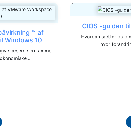
CIOS -guiden ti
åvirkning ™ af
Hvordan sætter du dine
l Windows 10
hvor forandrin
 give læserne en ramme
 økonomiske...