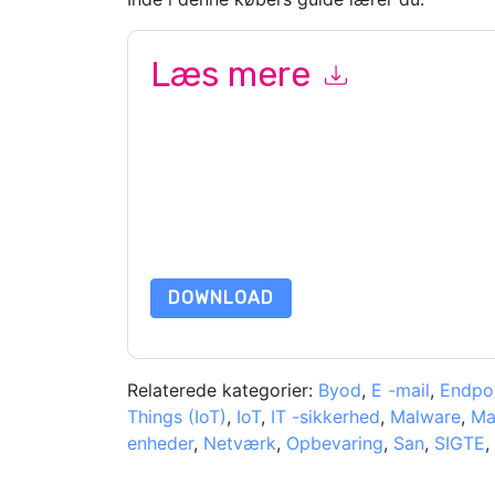
Læs mere
Ved at indsende denne formular accepterer du
B
marketingrelaterede e-mails eller telefonisk. Du 
BlackBerry
websteder og kommunikation er under
Ved at anmode om denne ressource accepterer du
beskyttet af vores
Bekendtgørelse om beskyttels
yderligere spørgsmål, så send en e-mail datap
DOWNLOAD
Relaterede kategorier:
Byod
,
E -mail
,
Endpoi
Things (IoT)
,
IoT
,
IT -sikkerhed
,
Malware
,
Ma
enheder
,
Netværk
,
Opbevaring
,
San
,
SIGTE
,