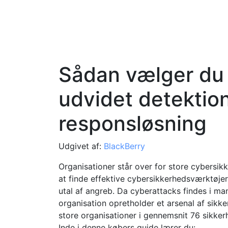
Sådan vælger du 
udvidet detektio
responsløsning
Udgivet af:
BlackBerry
Organisationer står over for store cybersik
at finde effektive cybersikkerhedsværktøjer 
utal af angreb. Da cyberattacks findes i man
organisation opretholder et arsenal af sikk
store organisationer i gennemsnit 76 sikker
Inde i denne købers guide lærer du: