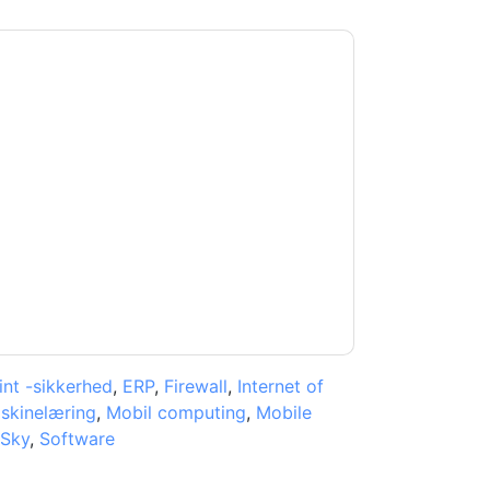
lackBerry
kontakte dig med
kan til enhver tid afmelde dig.
lagt deres fortrolighedserklæring.
 vores brugsbetingelser. Alle data er
e af personlige oplysninger
. Hvis du har
rotection@techpublishhub.com
nt -sikkerhed
,
ERP
,
Firewall
,
Internet of
skinelæring
,
Mobil computing
,
Mobile
Sky
,
Software