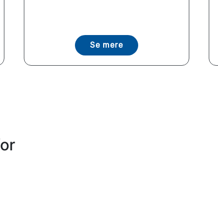
Se mere
or