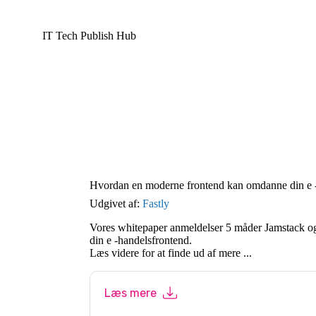
IT Tech Publish Hub
Hvordan en moderne frontend kan omdanne din e 
Udgivet af:
Fastly
Vores whitepaper anmeldelser 5 måder Jamstack 
din e -handelsfrontend.
Læs videre for at finde ud af mere ...
Læs mere
Ved at indsende denne formular accepterer d