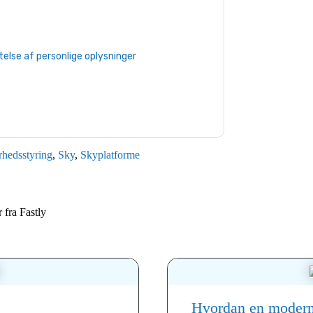
afmelde dig.
Fastly
websteder og
serklæring.
du vores brugsbetingelser. Alle data er
lse af personlige oplysninger
. Hvis du har
aprotection@techpublishhub.com
rhedsstyring
,
Sky
,
Skyplatforme
r fra
Fastly
Hvordan en moderne