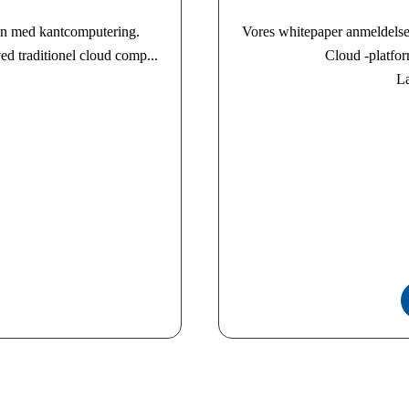
en med kantcomputering.
Vores whitepaper anmeldels
ed traditionel cloud comp...
Cloud -platfor
Læ