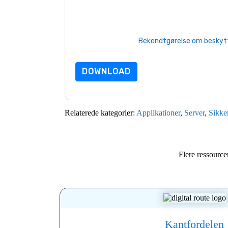
e-mails eller telefonisk. Du kan til enhver tid 
kommunikation er underlagt deres fortrolighed
Ved at anmode om denne ressource accepterer 
beskyttet af vores
Bekendtgørelse om beskytte
yderligere spørgsmål, så send en e-mail dat
DOWNLOAD
Relaterede kategorier:
Applikationer
,
Server
,
Sikke
Flere ressource
Kantfordelen