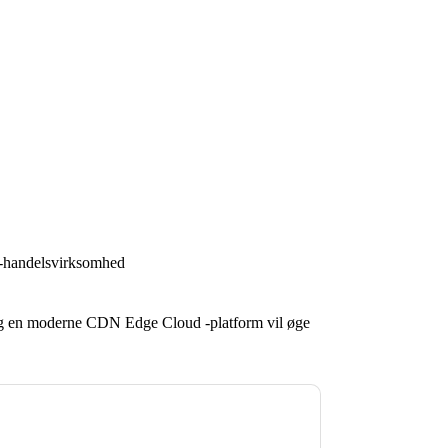
-handelsvirksomhed
og en moderne CDN Edge Cloud -platform vil øge
u
Fastly
kontakte dig med marketingrelaterede