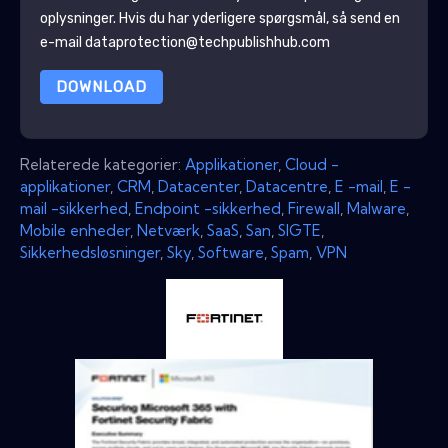
oplysninger
. Hvis du har yderligere spørgsmål, så send en
e-mail dataprotection@techpublishhub.com
DOWNLOAD
Relaterede kategorier:
Applikationer
,
Cloud -
applikationer
,
CRM
,
Datacenter
,
Datacentre
,
E -mail
,
E -
mail -sikkerhed
,
Endpoint -sikkerhed
,
Firewall
,
Malware
,
Mobile enheder
,
Netværk
,
SaaS
,
San
,
SIGTE
,
Sikkerhedsløsninger
,
Sky
,
Software
,
Spam
,
VPN