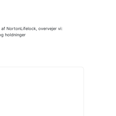
af NortonLifelock, overvejer vi:
og holdninger
ortonLifeLock
kontakte dig med
kan til enhver tid afmelde dig.
nderlagt deres fortrolighedserklæring.
 vores brugsbetingelser. Alle data er
e af personlige oplysninger
. Hvis du har