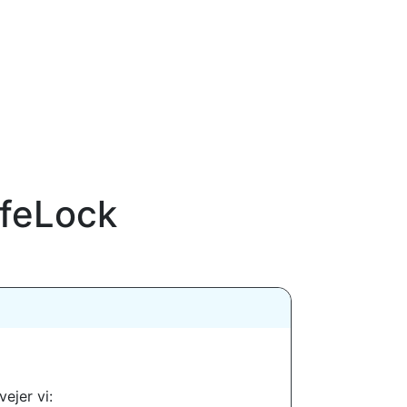
ifeLock
ejer vi: