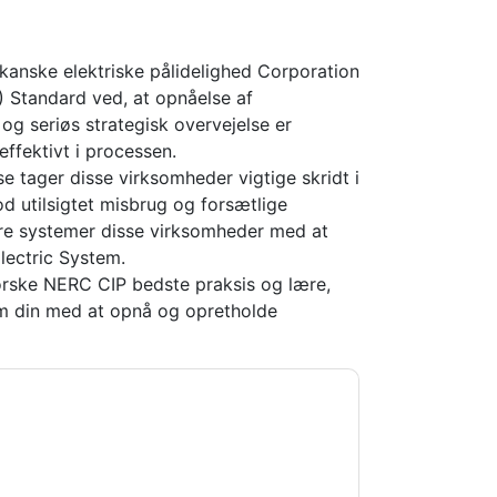
ikanske elektriske pålidelighed Corporation
P) Standard ved, at opnåelse af
og seriøs strategisk overvejelse er
effektivt i processen.
tager disse virksomheder vigtige skridt i
od utilsigtet misbrug og forsætlige
kre systemer disse virksomheder med at
Electric System.
rske NERC CIP bedste praksis og lære,
om din med at opnå og opretholde
ripwire
kontakte dig med marketingrelaterede
melde dig.
Tripwire
websteder og kommunikation