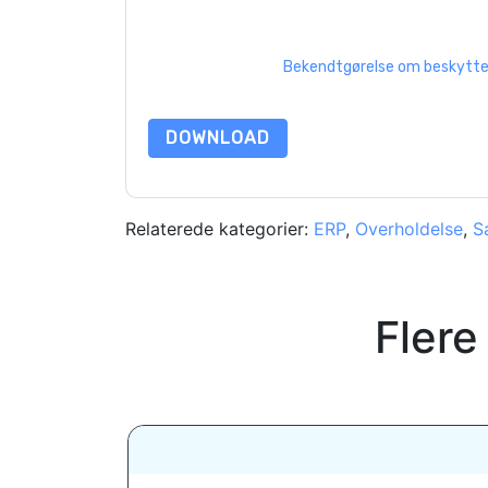
er underlagt deres fortrolighedserklæring.
Ved at anmode om denne ressource accepterer du
beskyttet af vores
Bekendtgørelse om beskyttels
yderligere spørgsmål, så send en e-mail datap
DOWNLOAD
Relaterede kategorier:
ERP
,
Overholdelse
,
S
Flere