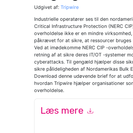
Udgivet af:
Tripwire
Industrielle operatører ses til den nordamer
Critical Infrastructure Protection (NERC CI
overholdelse ikke er en mindre virksomhed, 
påkrævet for at sikre, at ressourcer bruges 
Ved at imødekomme NERC CIP -overholdelse 
retning af at sikre deres IT/OT -systemer m
cyberattacks. Til gengæld hjælper disse si
sikre pålideligheden af ​​Nordamerikas Bulk 
Download denne udøvende brief for at udfo
hvordan Tripwire hjælper organisationer s
overholdelse.
Læs mere
Ved at indsende denne formular accepterer du
T
e-mails eller telefonisk. Du kan til enhver tid af