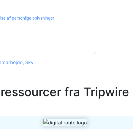
 vores brugsbetingelser. Alle data er
e af personlige oplysninger
. Hvis du har
rotection@techpublishhub.com
amarbejde
,
Sky
 ressourcer fra
Tripwire