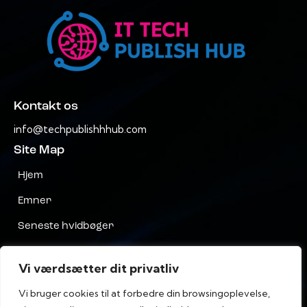
Kontakt os
info@techpublishhhub.com
Site Map
Hjem
Emner
Seneste hvidbøger
Virksomheder AZ
Vi værdsætter dit privatliv
Kontakt os
Vi bruger cookies til at forbedre din browsingoplevelse,
Privatliv