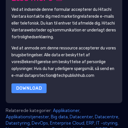
Ved at indsende denne formular accepterer du
Hitachi
Vantara
kontakte dig med marketingrelaterede e-mails
eller telefonisk. Du kan til enhver tid afmelde dig.
Hitachi
Vantara
websteder og kommunikation er underlagt deres
fortrolighedserklæring.
Ved at anmode om denne ressource accepterer du vores
brugsbetingelser. Alle data er beskyttet af
vores
Bekendtgørelse om beskyttelse af personlige
oplysninger
. Hvis du har yderligere spørgsmål, så send en
e-mail dataprotection@techpublishhub.com
DOWNLOAD
Relaterede kategorier:
Applikationer
,
Applikationstjenester
,
Big data
,
Datacenter
,
Datacentre
,
Datastyring
,
DevOps
,
Enterprise Cloud
,
ERP
,
IT -styring
,