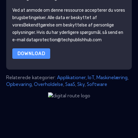
Ved at anmode om denne ressource accepterer du vores
brugsbetingelser. Alle data er beskyttet af
vores
Bekendtgørelse om beskyttelse af personlige
oplysninger
. Hvis du har yderligere spørgsmål, så send en
e-mail dataprotection@techpublishhub.com
DOWNLOAD
Relaterede kategorier:
Applikationer
,
IoT
,
Maskinelæring
,
Opbevaring
,
Overholdelse
,
SaaS
,
Sky
,
Software