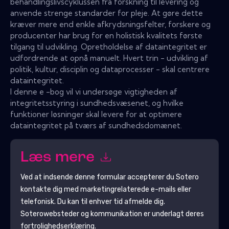
behandlingslivscyklussen fra forskning til levering og
anvende strenge standarder for pleje. At gøre dette
kræver mere end enkle afkrydsningsfelter, forskere og
producenter har brug for en holistisk kvalitets første
tilgang til udvikling. Opretholdelse af dataintegritet er
udfordrende at opnå manuelt. Hvert trin - udvikling af
politik, kultur, disciplin og dataprocesser - skal centrere
dataintegritet.
I denne e -bog vil vi undersøge vigtigheden af ​​
integritetsstyring i sundhedsvæsenet, og hvilke
funktioner løsninger skal levere for at optimere
dataintegritet på tværs af sundhedsdomænet.
Læs mere
Ved at indsende denne formular accepterer du
Sotero
kontakte dig med marketingrelaterede e-mails eller
telefonisk. Du kan til enhver tid afmelde dig.
Sotero
websteder og kommunikation er underlagt deres
fortrolighedserklæring.