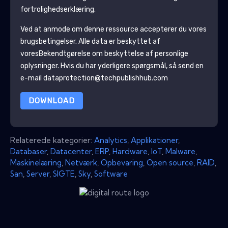
fortrolighedserklæring.
Ved at anmode om denne ressource accepterer du vores
brugsbetingelser. Alle data er beskyttet af
vores
Bekendtgørelse om beskyttelse af personlige
oplysninger
. Hvis du har yderligere spørgsmål, så send en
e-mail dataprotection@techpublishhub.com
DOWNLOAD
Relaterede kategorier:
Analytics
,
Applikationer
,
Databaser
,
Datacenter
,
ERP
,
Hardware
,
IoT
,
Malware
,
Maskinelæring
,
Netværk
,
Opbevaring
,
Open source
,
RAID
,
San
,
Server
,
SIGTE
,
Sky
,
Software