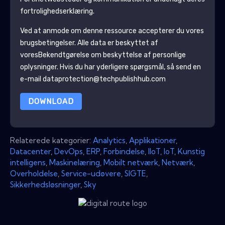
fortrolighedserklæring.
Ved at anmode om denne ressource accepterer du vores
brugsbetingelser. Alle data er beskyttet af
vores
Bekendtgørelse om beskyttelse af personlige
oplysninger
. Hvis du har yderligere spørgsmål, så send en
e-mail dataprotection@techpublishhub.com
DOWNLOAD
Relaterede kategorier:
Analytics
,
Applikationer
,
Datacenter
,
DevOps
,
ERP
,
Forbindelse
,
IIoT
,
IoT
,
Kunstig
intelligens
,
Maskinelæring
,
Mobilt netværk
,
Netværk
,
Overholdelse
,
Service-udøvere
,
SIGTE
,
Sikkerhedsløsninger
,
Sky