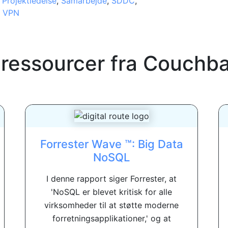
,
Projektledelse
,
Samarbejde
,
SDDC
,
,
VPN
 ressourcer fra
Couchb
Forrester Wave ™: Big Data
NoSQL
I denne rapport siger Forrester, at
'NoSQL er blevet kritisk for alle
virksomheder til at støtte moderne
forretningsapplikationer,' og at