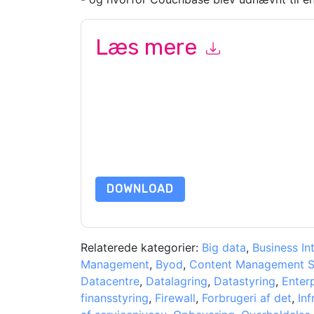
Læs mere
Ved at indsende denne formular accepterer du
C
marketingrelaterede e-mails eller telefonisk. Du 
Couchbase
websteder og kommunikation er under
Ved at anmode om denne ressource accepterer du
beskyttet af vores
Bekendtgørelse om beskyttels
yderligere spørgsmål, så send en e-mail datap
DOWNLOAD
Relaterede kategorier:
Big data
,
Business Int
Management
,
Byod
,
Content Management 
Datacentre
,
Datalagring
,
Datastyring
,
Enter
finansstyring
,
Firewall
,
Forbrugeri af det
,
Inf