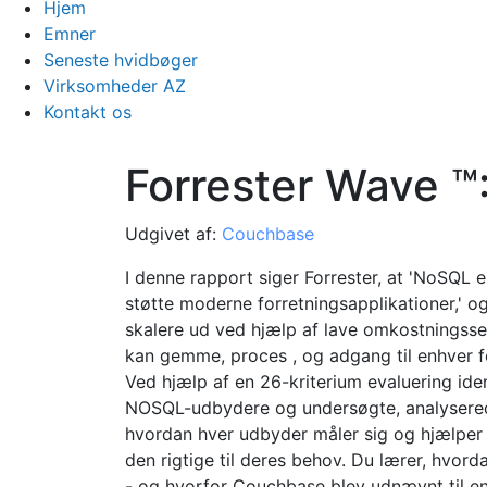
Hjem
Emner
Seneste hvidbøger
Virksomheder AZ
Kontakt os
Forrester Wave ™
Udgivet af:
Couchbase
I denne rapport siger Forrester, at 'NoSQL er
støtte moderne forretningsapplikationer,' o
skalere ud ved hjælp af lave omkostningsse
kan gemme, proces , og adgang til enhver fo
Ved hjælp af en 26-kriterium evaluering ide
NOSQL-udbydere og undersøgte, analysered
hvordan hver udbyder måler sig og hjælper 
den rigtige til deres behov. Du lærer, hvor
- og hvorfor Couchbase blev udnævnt til en