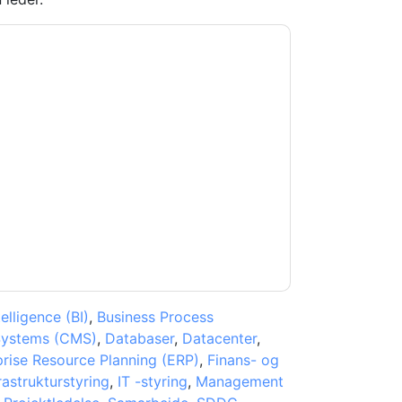
ouchbase
kontakte dig med
kan til enhver tid afmelde dig.
lagt deres fortrolighedserklæring.
 vores brugsbetingelser. Alle data er
e af personlige oplysninger
. Hvis du har
rotection@techpublishhub.com
elligence (BI)
,
Business Process
Systems (CMS)
,
Databaser
,
Datacenter
,
prise Resource Planning (ERP)
,
Finans- og
rastrukturstyring
,
IT -styring
,
Management