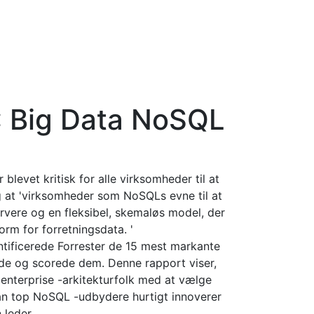
: Big Data NoSQL
 blevet kritisk for alle virksomheder til at
g at 'virksomheder som NoSQLs evne til at
rvere og en fleksibel, skemaløs model, der
rm for forretningsdata. '
ntificerede Forrester de 15 mest markante
e og scorede dem. Denne rapport viser,
enterprise -arkitekturfolk med at vælge
dan top NoSQL -udbydere hurtigt innoverer
 leder.