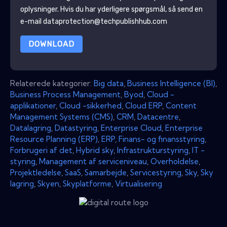
oplysninger
. Hvis du har yderligere spørgsmål, så send en
e-mail dataprotection@techpublishhub.com
DOWNLOAD
Relaterede kategorier:
Big data
,
Business Intelligence (BI)
,
Business Process Management
,
Byod
,
Cloud -
applikationer
,
Cloud -sikkerhed
,
Cloud ERP
,
Content
Management Systems (CMS)
,
CRM
,
Datacentre
,
Datalagring
,
Datastyring
,
Enterprise Cloud
,
Enterprise
Resource Planning (ERP)
,
ERP
,
Finans- og finansstyring
,
Forbrugeri af det
,
Hybrid sky
,
Infrastrukturstyring
,
IT -
styring
,
Management af serviceniveau
,
Overholdelse
,
Projektledelse
,
SaaS
,
Samarbejde
,
Servicestyring
,
Sky
,
Sky
lagring
,
Skyen
,
Skyplatforme
,
Virtualisering