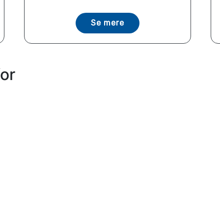
Se mere
or