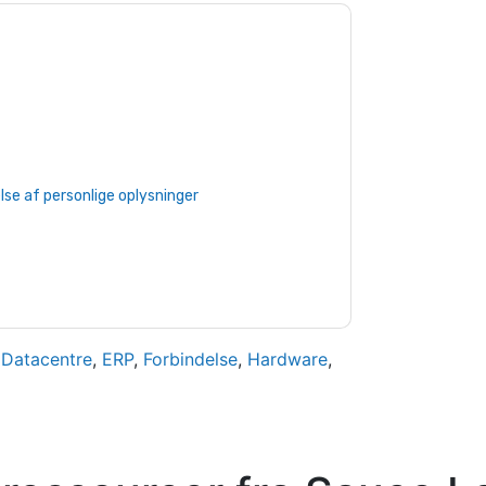
auce Labs
kontakte dig med
kan til enhver tid afmelde dig.
Sauce
eres fortrolighedserklæring.
 vores brugsbetingelser. Alle data er
e af personlige oplysninger
. Hvis du har
rotection@techpublishhub.com
,
Datacentre
,
ERP
,
Forbindelse
,
Hardware
,