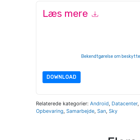
Læs mere
Ved at indsende denne formular accepterer du
S
marketingrelaterede e-mails eller telefonisk. Du 
Labs
websteder og kommunikation er underlagt d
Ved at anmode om denne ressource accepterer du
beskyttet af vores
Bekendtgørelse om beskyttels
yderligere spørgsmål, så send en e-mail datap
DOWNLOAD
Relaterede kategorier:
Android
,
Datacenter
Opbevaring
,
Samarbejde
,
San
,
Sky