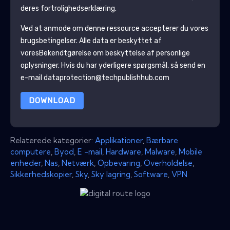
deres fortrolighedserklæring.
Ved at anmode om denne ressource accepterer du vores
brugsbetingelser. Alle data er beskyttet af
vores
Bekendtgørelse om beskyttelse af personlige
oplysninger
. Hvis du har yderligere spørgsmål, så send en
e-mail dataprotection@techpublishhub.com
DOWNLOAD
Relaterede kategorier:
Applikationer
,
Bærbare
computere
,
Byod
,
E -mail
,
Hardware
,
Malware
,
Mobile
enheder
,
Nas
,
Netværk
,
Opbevaring
,
Overholdelse
,
Sikkerhedskopier
,
Sky
,
Sky lagring
,
Software
,
VPN