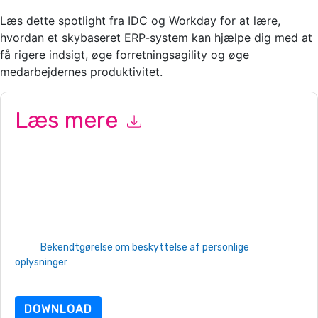
Læs dette spotlight fra IDC og Workday for at lære,
hvordan et skybaseret ERP-system kan hjælpe dig med at
få rigere indsigt, øge forretningsagility og øge
medarbejdernes produktivitet.
Læs mere
Ved at indsende denne formular accepterer du
Workday
kontakte dig med marketingrelaterede e-mails eller telefonisk.
Du kan til enhver tid afmelde dig.
Workday
websteder og
kommunikation er underlagt deres fortrolighedserklæring.
Ved at anmode om denne ressource accepterer du vores
brugsbetingelser. Alle data er beskyttet af
vores
Bekendtgørelse om beskyttelse af personlige
oplysninger
. Hvis du har yderligere spørgsmål, så send en e-mail
dataprotection@techpublishhub.com
DOWNLOAD