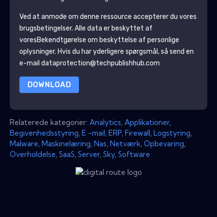
Ved at anmode om denne ressource accepterer du vores
brugsbetingelser. Alle data er beskyttet af
vores
Bekendtgørelse om beskyttelse af personlige
oplysninger
. Hvis du har yderligere spørgsmål, så send en
e-mail dataprotection@techpublishhub.com
DOWNLOAD
Relaterede kategorier:
Analytics
,
Applikationer
,
Begivenhedsstyring
,
E -mail
,
ERP
,
Firewall
,
Logstyring
,
Malware
,
Maskinelæring
,
Nas
,
Netværk
,
Opbevaring
,
Overholdelse
,
SaaS
,
Server
,
Sky
,
Software