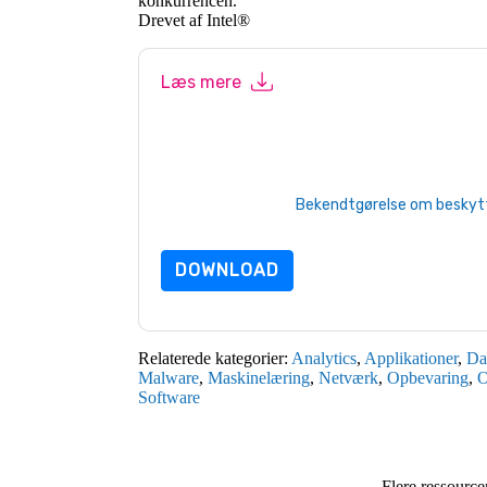
konkurrencen.
Drevet af Intel®
Læs mere
Ved at indsende denne formular accepterer d
e-mails eller telefonisk. Du kan til enhver tid 
kommunikation er underlagt deres fortrolighed
Ved at anmode om denne ressource accepterer 
beskyttet af vores
Bekendtgørelse om beskytte
yderligere spørgsmål, så send en e-mail dat
DOWNLOAD
Relaterede kategorier:
Analytics
,
Applikationer
,
Da
Malware
,
Maskinelæring
,
Netværk
,
Opbevaring
,
O
Software
Flere ressource