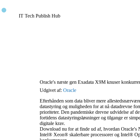
IT Tech Publish Hub
Oracle's næste gen Exadata X9M knuser konkurren
Udgivet af:
Oracle
Efterhånden som data bliver mere allestedsnærvæ
datastyring og muligheden for at nå datadrevne for
prioriteter. Den pandemiske drevne udvidelse af den
fortidens datastyringsløsninger og tilgange er simp
digitale krav.
Download nu for at finde ud af, hvordan Oracle's
Intel® Xeon® skalerbare processorer og Intel® 