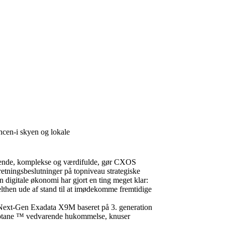
cen-i skyen og lokale
rende, komplekse og værdifulde, gør CXOS
retningsbeslutninger på topniveau strategiske
 digitale økonomi har gjort en ting meget klar:
elthen ude af stand til at imødekomme fremtidige
 Next-Gen Exadata X9M baseret på 3. generation
Optane ™ vedvarende hukommelse, knuser