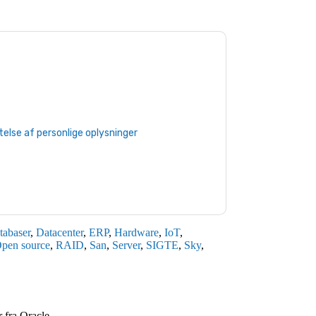
u
Oracle
kontakte dig med marketingrelaterede
afmelde dig.
Oracle
websteder og
serklæring.
du vores brugsbetingelser. Alle data er
lse af personlige oplysninger
. Hvis du har
aprotection@techpublishhub.com
tabaser
,
Datacenter
,
ERP
,
Hardware
,
IoT
,
pen source
,
RAID
,
San
,
Server
,
SIGTE
,
Sky
,
r fra
Oracle