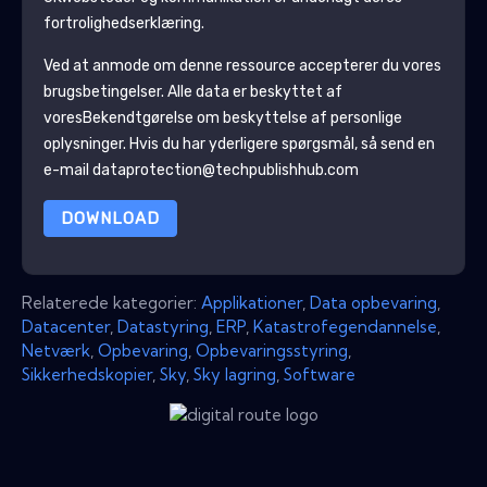
fortrolighedserklæring.
Ved at anmode om denne ressource accepterer du vores
brugsbetingelser. Alle data er beskyttet af
vores
Bekendtgørelse om beskyttelse af personlige
oplysninger
. Hvis du har yderligere spørgsmål, så send en
e-mail dataprotection@techpublishhub.com
DOWNLOAD
Relaterede kategorier:
Applikationer
,
Data opbevaring
,
Datacenter
,
Datastyring
,
ERP
,
Katastrofegendannelse
,
Netværk
,
Opbevaring
,
Opbevaringsstyring
,
Sikkerhedskopier
,
Sky
,
Sky lagring
,
Software