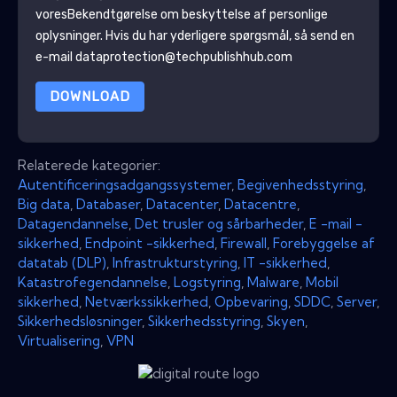
vores
Bekendtgørelse om beskyttelse af personlige
oplysninger
. Hvis du har yderligere spørgsmål, så send en
e-mail dataprotection@techpublishhub.com
DOWNLOAD
Relaterede kategorier:
Autentificeringsadgangssystemer
,
Begivenhedsstyring
,
Big data
,
Databaser
,
Datacenter
,
Datacentre
,
Datagendannelse
,
Det trusler og sårbarheder
,
E -mail -
sikkerhed
,
Endpoint -sikkerhed
,
Firewall
,
Forebyggelse af
datatab (DLP)
,
Infrastrukturstyring
,
IT -sikkerhed
,
Katastrofegendannelse
,
Logstyring
,
Malware
,
Mobil
sikkerhed
,
Netværkssikkerhed
,
Opbevaring
,
SDDC
,
Server
,
Sikkerhedsløsninger
,
Sikkerhedsstyring
,
Skyen
,
Virtualisering
,
VPN