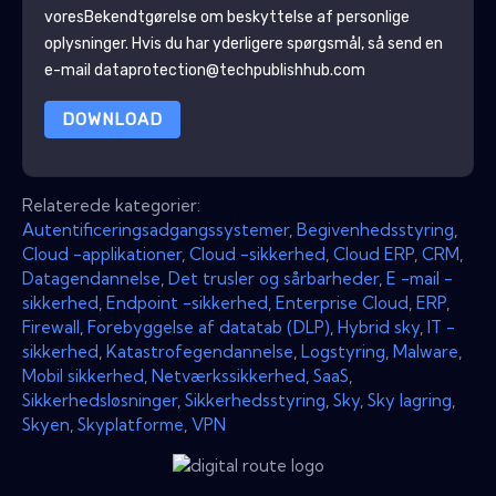
vores
Bekendtgørelse om beskyttelse af personlige
oplysninger
. Hvis du har yderligere spørgsmål, så send en
e-mail dataprotection@techpublishhub.com
DOWNLOAD
Relaterede kategorier:
Autentificeringsadgangssystemer
,
Begivenhedsstyring
,
Cloud -applikationer
,
Cloud -sikkerhed
,
Cloud ERP
,
CRM
,
Datagendannelse
,
Det trusler og sårbarheder
,
E -mail -
sikkerhed
,
Endpoint -sikkerhed
,
Enterprise Cloud
,
ERP
,
Firewall
,
Forebyggelse af datatab (DLP)
,
Hybrid sky
,
IT -
sikkerhed
,
Katastrofegendannelse
,
Logstyring
,
Malware
,
Mobil sikkerhed
,
Netværkssikkerhed
,
SaaS
,
Sikkerhedsløsninger
,
Sikkerhedsstyring
,
Sky
,
Sky lagring
,
Skyen
,
Skyplatforme
,
VPN