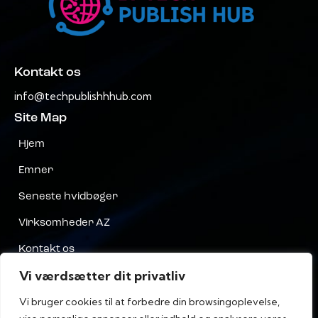
Kontakt os
info@techpublishhhub.com
Site Map
Hjem
Emner
Seneste hvidbøger
Virksomheder AZ
Kontakt os
Vi værdsætter dit privatliv
Privatliv
Vi bruger cookies til at forbedre din browsingoplevelse,
Vilkår og Betingelser