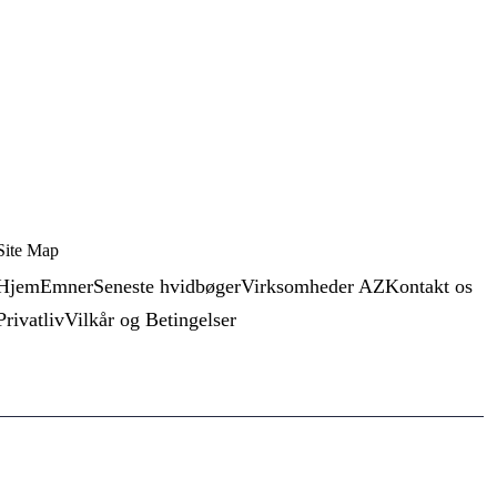
Site Map
Hjem
Emner
Seneste hvidbøger
Virksomheder AZ
Kontakt os
Privatliv
Vilkår og Betingelser