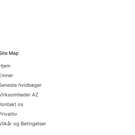
Site Map
Hjem
Emner
Seneste hvidbøger
Virksomheder AZ
Kontakt os
Privatliv
Vilkår og Betingelser