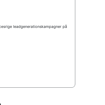
uccesrige leadgenerationskampagner på
e