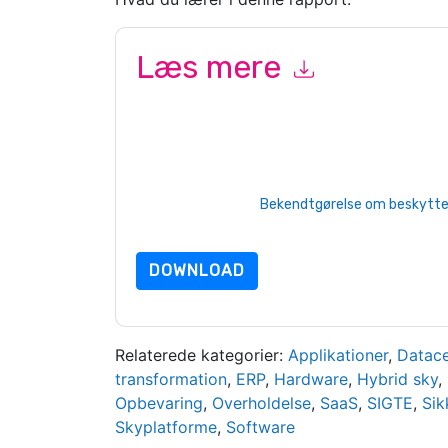
Læs mere
Ved at indsende denne formular accepterer du
P
marketingrelaterede e-mails eller telefonisk. Du 
Storage
websteder og kommunikation er underlag
Ved at anmode om denne ressource accepterer du
beskyttet af vores
Bekendtgørelse om beskyttels
yderligere spørgsmål, så send en e-mail datap
DOWNLOAD
Relaterede kategorier:
Applikationer
,
Datace
transformation
,
ERP
,
Hardware
,
Hybrid sky
,
Opbevaring
,
Overholdelse
,
SaaS
,
SIGTE
,
Sik
Skyplatforme
,
Software