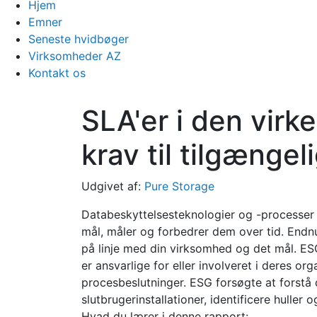
Hjem
Emner
Seneste hvidbøger
Virksomheder AZ
Kontakt os
SLA'er i den virk
krav til tilgænge
Udgivet af:
Pure Storage
Databeskyttelsesteknologier og -processer e
mål, måler og forbedrer dem over tid. Endnu v
på linje med din virksomhed og det mål. ES
er ansvarlige for eller involveret i deres o
procesbeslutninger. ESG forsøgte at forstå d
slutbrugerinstallationer, identificere huller 
Hvad du lærer i denne rapport: