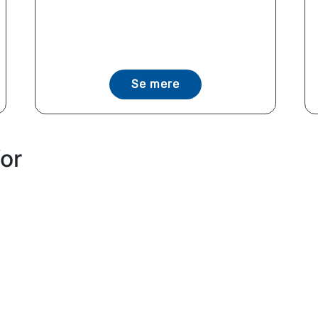
Se mere
or