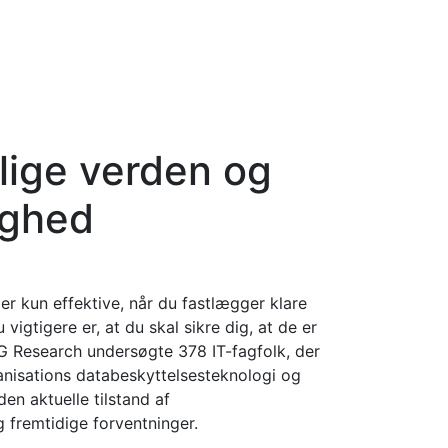
elige verden og
lighed
r kun effektive, når du fastlægger klare
igtigere er, at du skal sikre dig, at de er
G Research undersøgte 378 IT-fagfolk, der
rganisations databeskyttelsesteknologi og
en aktuelle tilstand af
og fremtidige forventninger.