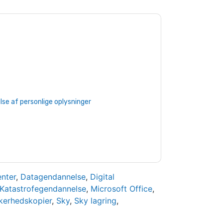
ure Storage
kontakte dig med
kan til enhver tid afmelde dig.
Pure
t deres fortrolighedserklæring.
 vores brugsbetingelser. Alle data er
e af personlige oplysninger
. Hvis du har
rotection@techpublishhub.com
nter
,
Datagendannelse
,
Digital
Katastrofegendannelse
,
Microsoft Office
,
kerhedskopier
,
Sky
,
Sky lagring
,