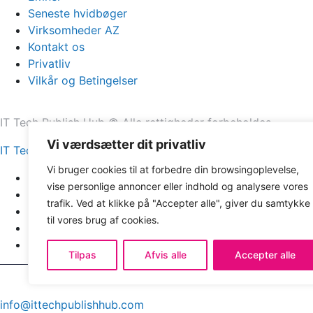
Seneste hvidbøger
Virksomheder AZ
Kontakt os
Privatliv
Vilkår og Betingelser
IT Tech Publish Hub © Alle rettigheder forbeholdes.
Vi værdsætter dit privatliv
IT Tech Publish Hub
Vi bruger cookies til at forbedre din browsingoplevelse,
Hjem
vise personlige annoncer eller indhold og analysere vores
Emner
trafik. Ved at klikke på "Accepter alle", giver du samtykke
Seneste hvidbøger
til vores brug af cookies.
Virksomheder AZ
Kontakt os
Tilpas
Afvis alle
Accepter alle
info@ittechpublishhub.com