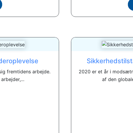
jderoplevelse
Sikkerhedstils
sig fremtidens arbejde.
2020 er et år i modsætn
arbejder,...
af den global