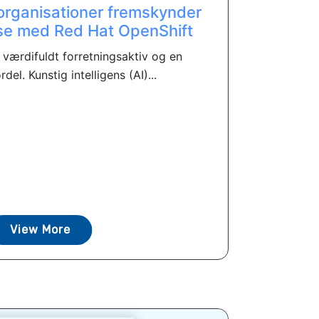
organisationer fremskynder
se med Red Hat OpenShift
t værdifuldt forretningsaktiv og en
el. Kunstig intelligens (AI)...
View More