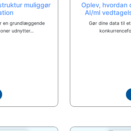
struktur muliggør
Oplev, hvordan 
ation
AI/ml vedtagel
 er en grundlæggende
Gør dine data til e
ner udnytter...
konkurrenceford