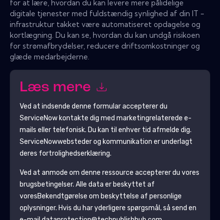
for at lære, hvordan du kan levere mere pålidelige
digitale tjenester med fuldstændig synlighed af din IT -
infrastruktur takket være automatiseret opdagelse og
kortlægning. Du kan se, hvordan du kan undgå risikoen
for strømafbrydelser, reducere driftsomkostninger og
glæde medarbejderne.
Læs mere
Ved at indsende denne formular accepterer du
ServiceNow
kontakte dig med marketingrelaterede e-
mails eller telefonisk. Du kan til enhver tid afmelde dig.
ServiceNow
websteder og kommunikation er underlagt
deres fortrolighedserklæring.
Ved at anmode om denne ressource accepterer du vores
brugsbetingelser. Alle data er beskyttet af
vores
Bekendtgørelse om beskyttelse af personlige
oplysninger
. Hvis du har yderligere spørgsmål, så send en
e-mail dataprotection@techpublishhub.com