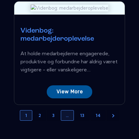
Videnbog:
medarbejderoplevelse
At holde medarbejderne engagerede,
produktive og forbundne har aldrig været
vigtigere - eller vanskeligere....
View More
1
2
3
…
13
14