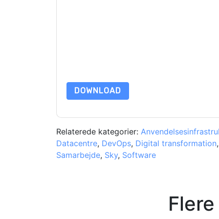
Ved at indsende denne formular accepterer du
V
e-mails eller telefonisk. Du kan til enhver tid af
er underlagt deres fortrolighedserklæring.
Ved at anmode om denne ressource accepterer du
beskyttet af vores
Bekendtgørelse om beskyttels
yderligere spørgsmål, så send en e-mail datap
DOWNLOAD
Relaterede kategorier:
Anvendelsesinfrastru
Datacentre
,
DevOps
,
Digital transformation
Samarbejde
,
Sky
,
Software
Flere