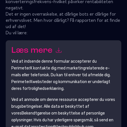
konverteringsfrekvens-hvilket påvirker rentabiliteten
negativt.
Det er ingen overraskelse, at dårlige bots er dårlige for
erhvervslivet. Men hvor dårligt? Få rapporten for at finde
ud af det!
Du vil lære:
Læs mere
Ved at indsende denne formular accepterer du
PerimeterX
kontakte dig med marketingrelaterede e-
mails eller telefonisk. Du kan til enhver tid afmelde dig.
PerimeterX
websteder og kommunikation er underlagt
deres fortrolighedserklæring.
Ved at anmode om denne ressource accepterer du vores
brugsbetingelser. Alle data er beskyttet af
vores
Bekendtgørelse om beskyttelse af personlige
oplysninger
. Hvis du har yderligere spørgsmål, så send en
e-mail dataprotection@techpublishhub.com