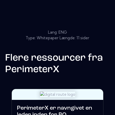
Lang: ENG
Type: Whitepaper Længde: 11 sider
Flere ressourcer fra
PerimeterX
PerimeterX er navngivet en
leder inden for BO...