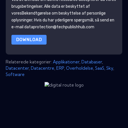
brugsbetingelser. Alle data er beskyttet af
vores
Bekendtgørelse om beskyttelse af personlige
oplysninger
. Hvis du har yderligere spørgsmål, så send en
e-mail dataprotection@techpublishhub.com
DOWNLOAD
Relaterede kategorier:
Applikationer
,
Databaser
,
Datacenter
,
Datacentre
,
ERP
,
Overholdelse
,
SaaS
,
Sky
,
Software