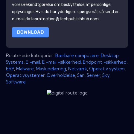
vores
Bekendtgørelse om beskyttelse af personlige
oplysninger
. Hvis du har yderligere spørgsmål, så send en
e-mail dataprotection@techpublishhub.com
DOWNLOAD
Relaterede kategorier:
Bærbare computere
,
Desktop
Systems
,
E -mail
,
E -mail -sikkerhed
,
Endpoint -sikkerhed
,
ERP
,
Malware
,
Maskinelæring
,
Netværk
,
Operativ system
,
Operativsystemer
,
Overholdelse
,
San
,
Server
,
Sky
,
Software