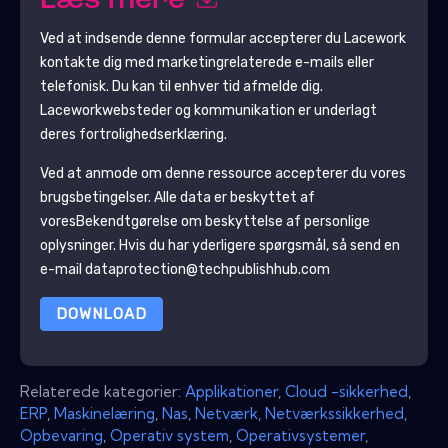
Læs mere
Ved at indsende denne formular accepterer du
Lacework
kontakte dig med marketingrelaterede e-mails eller
telefonisk. Du kan til enhver tid afmelde dig.
Lacework
websteder og kommunikation er underlagt
deres fortrolighedserklæring.
Ved at anmode om denne ressource accepterer du vores
brugsbetingelser. Alle data er beskyttet af
vores
Bekendtgørelse om beskyttelse af personlige
oplysninger
. Hvis du har yderligere spørgsmål, så send en
e-mail dataprotection@techpublishhub.com
DOWNLOAD
Relaterede kategorier:
Applikationer
,
Cloud -sikkerhed
,
ERP
,
Maskinelæring
,
Nas
,
Netværk
,
Netværkssikkerhed
,
Opbevaring
,
Operativ system
,
Operativsystemer
,