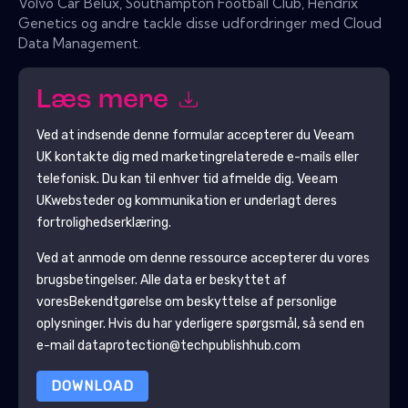
Volvo Car Belux, Southampton Football Club, Hendrix
Genetics og andre tackle disse udfordringer med Cloud
Data Management.
Læs mere
Ved at indsende denne formular accepterer du
Veeam
UK
kontakte dig med marketingrelaterede e-mails eller
telefonisk. Du kan til enhver tid afmelde dig.
Veeam
UK
websteder og kommunikation er underlagt deres
fortrolighedserklæring.
Ved at anmode om denne ressource accepterer du vores
brugsbetingelser. Alle data er beskyttet af
vores
Bekendtgørelse om beskyttelse af personlige
oplysninger
. Hvis du har yderligere spørgsmål, så send en
e-mail dataprotection@techpublishhub.com
DOWNLOAD