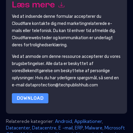
Læs mere
Ved at indsende denne formular accepterer du
Cloudflare
kontakte dig med marketingrelaterede e-
mails eller telefonisk. Du kan til enhver tid afmelde dig.
Cloudflare
websteder og kommunikation er underlagt
deres fortrolighedserklæring.
Ved at anmode om denne ressource accepterer du vores
brugsbetingelser. Alle data er beskyttet af
vores
Bekendtgørelse om beskyttelse af personlige
oplysninger
. Hvis du har yderligere spørgsmål, så send en
e-mail dataprotection@techpublishhub.com
DOWNLOAD
Relaterede kategorier:
Android
,
Applikationer
,
Datacenter
,
Datacentre
,
E -mail
,
ERP
,
Malware
,
Microsoft