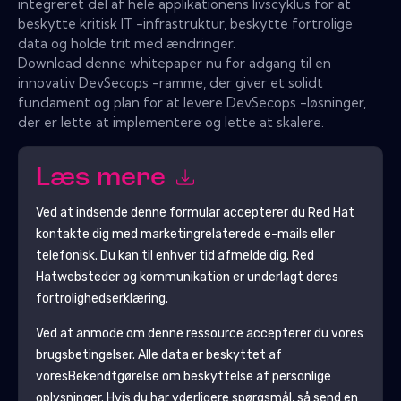
integreret del af hele applikationens livscyklus for at
beskytte kritisk IT -infrastruktur, beskytte fortrolige
data og holde trit med ændringer.
Download denne whitepaper nu for adgang til en
innovativ DevSecops -ramme, der giver et solidt
fundament og plan for at levere DevSecops -løsninger,
der er lette at implementere og lette at skalere.
Læs mere
Ved at indsende denne formular accepterer du
Red Hat
kontakte dig med marketingrelaterede e-mails eller
telefonisk. Du kan til enhver tid afmelde dig.
Red
Hat
websteder og kommunikation er underlagt deres
fortrolighedserklæring.
Ved at anmode om denne ressource accepterer du vores
brugsbetingelser. Alle data er beskyttet af
vores
Bekendtgørelse om beskyttelse af personlige
oplysninger
. Hvis du har yderligere spørgsmål, så send en