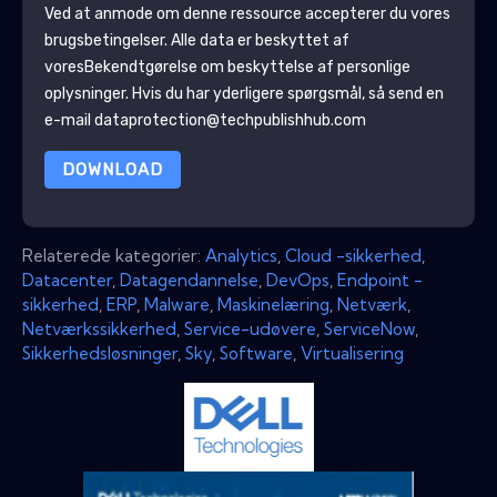
Ved at anmode om denne ressource accepterer du vores
brugsbetingelser. Alle data er beskyttet af
vores
Bekendtgørelse om beskyttelse af personlige
oplysninger
. Hvis du har yderligere spørgsmål, så send en
e-mail dataprotection@techpublishhub.com
DOWNLOAD
Relaterede kategorier:
Analytics
,
Cloud -sikkerhed
,
Datacenter
,
Datagendannelse
,
DevOps
,
Endpoint -
sikkerhed
,
ERP
,
Malware
,
Maskinelæring
,
Netværk
,
Netværkssikkerhed
,
Service-udøvere
,
ServiceNow
,
Sikkerhedsløsninger
,
Sky
,
Software
,
Virtualisering