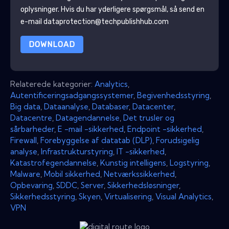
oplysninger
. Hvis du har yderligere spørgsmål, så send en
e-mail dataprotection@techpublishhub.com
DOWNLOAD
Relaterede kategorier:
Analytics
,
Autentificeringsadgangssystemer
,
Begivenhedsstyring
,
Big data
,
Dataanalyse
,
Databaser
,
Datacenter
,
Datacentre
,
Datagendannelse
,
Det trusler og
sårbarheder
,
E -mail -sikkerhed
,
Endpoint -sikkerhed
,
Firewall
,
Forebyggelse af datatab (DLP)
,
Forudsigelig
analyse
,
Infrastrukturstyring
,
IT -sikkerhed
,
Katastrofegendannelse
,
Kunstig intelligens
,
Logstyring
,
Malware
,
Mobil sikkerhed
,
Netværkssikkerhed
,
Opbevaring
,
SDDC
,
Server
,
Sikkerhedsløsninger
,
Sikkerhedsstyring
,
Skyen
,
Virtualisering
,
Visual Analytics
,
VPN