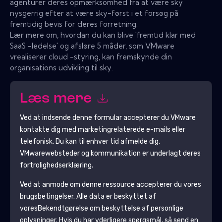
agenturer deres opmærksomhed fra at være sky
nysgerrig efter at være sky-først i et forsøg på
fremtidig bevis for deres forretning.
Lær mere om, hvordan du kan blive 'fremtid klar med
SaaS -ledelse' og afsløre 5 måder, som VMware
vrealiserer cloud -styring, kan fremskynde din
organisations udvikling til sky.
Læs mere
Ved at indsende denne formular accepterer du
VMware
kontakte dig med marketingrelaterede e-mails eller
telefonisk. Du kan til enhver tid afmelde dig.
VMware
websteder og kommunikation er underlagt deres
fortrolighedserklæring.
Ved at anmode om denne ressource accepterer du vores
brugsbetingelser. Alle data er beskyttet af
vores
Bekendtgørelse om beskyttelse af personlige
oplysninger
. Hvis du har yderligere spørgsmål, så send en