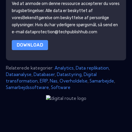
Ved at anmode om denne ressource accepterer du vores
brugsbetingelser. Alle data er beskyttet af
vores
Bekendtgørelse om beskyttelse af personlige
oplysninger
. Hvis du har yderligere spørgsmål, så send en
e-mail dataprotection@techpublishhub.com
DOWNLOAD
Relaterede kategorier:
Analytics
,
Data replikation
,
Dataanalyse
,
Databaser
,
Datastyring
,
Digital
transformation
,
ERP
,
Nas
,
Overholdelse
,
Samarbejde
,
Samarbejdssoftware
,
Software