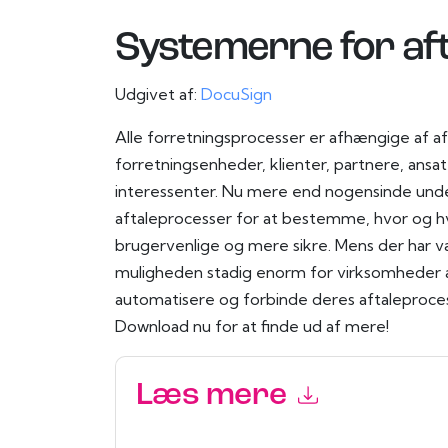
Systemerne for aft
Udgivet af:
DocuSign
Alle forretningsprocesser er afhængige af af
forretningsenheder, klienter, partnere, ansat
interessenter. Nu mere end nogensinde und
aftaleprocesser for at bestemme, hvor og 
brugervenlige og mere sikre. Mens der har væ
muligheden stadig enorm for virksomheder at
automatisere og forbinde deres aftaleproces
Download nu for at finde ud af mere!
Læs mere
Ved at indsende denne formular accepterer du
D