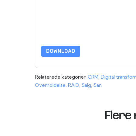
marketingrelaterede e-mails eller telefonisk. Du 
DocuSign
websteder og kommunikation er underla
Ved at anmode om denne ressource accepterer du
beskyttet af vores
Bekendtgørelse om beskyttels
yderligere spørgsmål, så send en e-mail datap
DOWNLOAD
Relaterede kategorier:
CRM
,
Digital transfo
Overholdelse
,
RAID
,
Salg
,
San
Flere