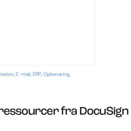
kan til enhver tid afmelde dig.
gt deres fortrolighedserklæring.
 vores brugsbetingelser. Alle data er
e af personlige oplysninger
. Hvis du har
rotection@techpublishhub.com
rmation
,
E -mail
,
ERP
,
Opbevaring
,
 ressourcer fra
DocuSign