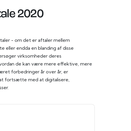
ale 2020
taler - om det er aftaler mellem
te eller endda en blanding af disse
ersøger virksomheder deres
hvordan de kan være mere effektive, mere
ret forbedringer år over år, er
 fortsætte med at digitalisere,
ser.
ocuSign
kontakte dig med