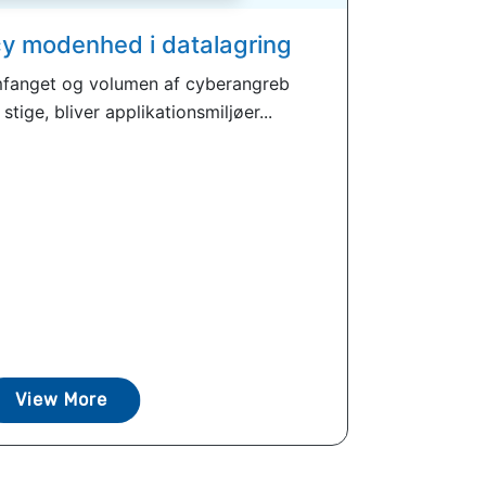
cy modenhed i datalagring
anget og volumen af ​​cyberangreb
tige, bliver applikationsmiljøer...
View More