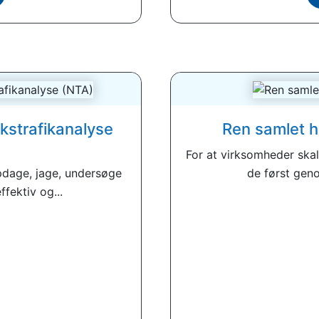
rkstrafikanalyse
Ren samlet hu
For at virksomheder skal
dage, jage, undersøge
de først geno
fektiv og...