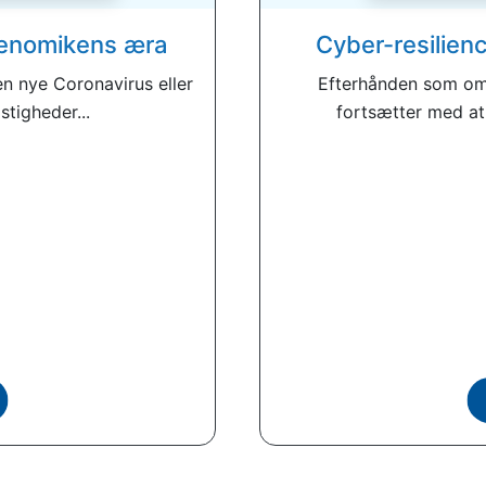
 genomikens æra
Cyber-resilien
en nye Coronavirus eller
Efterhånden som omf
tigheder...
fortsætter med at s