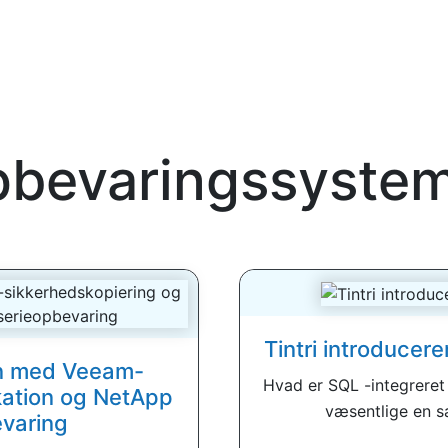
bevaringssyste
Tintri introducer
n med Veeam-
Hvad er SQL -integreret
kation og NetApp
væsentlige en sa
evaring