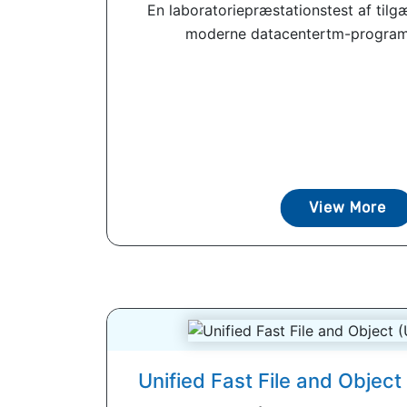
En laboratoriepræstationstest af tilg
moderne datacentertm-program
View More
Unified Fast File and Objec