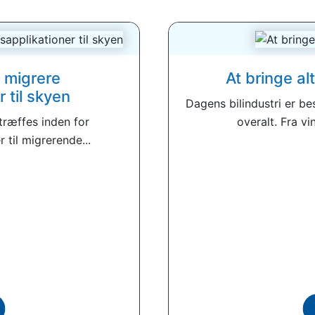
 migrere
At bringe al
 til skyen
Dagens bilindustri er b
træffes inden for
overalt. Fra vi
til migrerende...