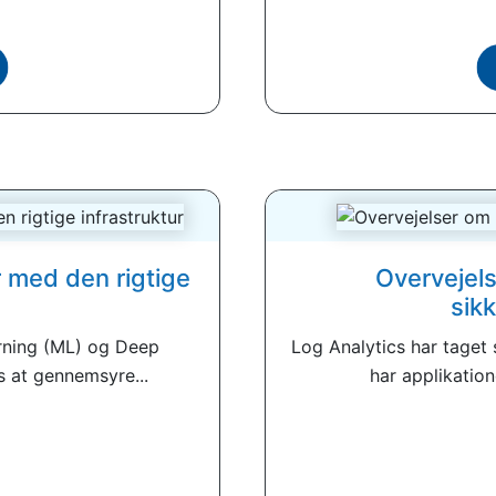
er med den rigtige
Overvejels
sik
arning (ML) og Deep
Log Analytics har taget
s at gennemsyre...
har applikation