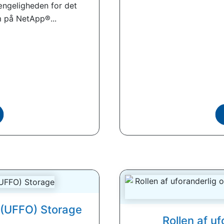
ængeligheden for det
 på NetApp®...
t (UFFO) Storage
Rollen af ​​