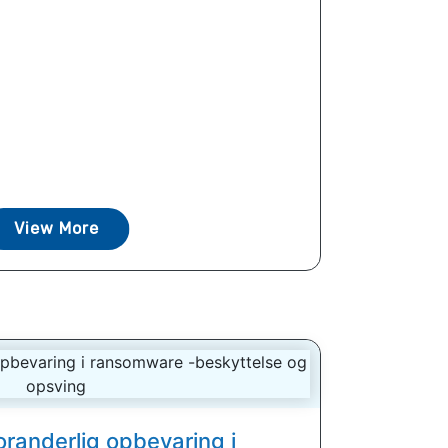
View More
uforanderlig opbevaring i