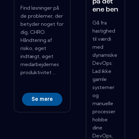
på det
Find løsninger på
ene ben
de problemer, der
Gå fra
betyder noget for
hastighed
dig, CHRO.
til værdi
Håndtering af
med
risiko, øget
dynamiske
indtægt, øget
DevOps.
medarbejdernes
Lad ikke
produktivitet ...
gamle
systemer
og
Se mere
manuelle
processer
hobbe
dine
DevOps,