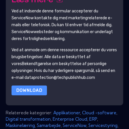
Læs mere
Ved at indsende denne formular accepterer du
ServiceNow
kontakte dig med marketingrelaterede e-
mails eller telefonisk. Du kan til enhver tid afmelde dig.
ServiceNow
websteder og kommunikation er underlagt
deres fortrolighedserklæring.
Ved at anmode om denne ressource accepterer du vores
brugsbetingelser. Alle data er beskyttet af
vores
Bekendtgørelse om beskyttelse af personlige
oplysninger
. Hvis du har yderligere spørgsmål, så send en
e-mail dataprotection@techpublishhub.com
DOWNLOAD
Relaterede kategorier:
Applikationer
,
Cloud -software
,
Digital transformation
,
Enterprise Cloud
,
ERP
,
Maskinelæring
,
Samarbejde
,
ServiceNow
,
Servicestyring
,