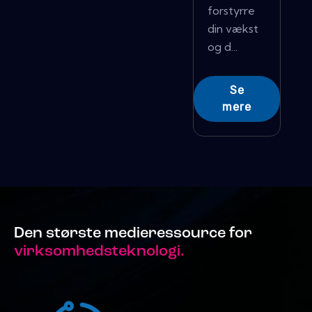
forstyrre
din vækst
og d...
Se
mere
Den største medieressource for
virksomhedsteknologi.