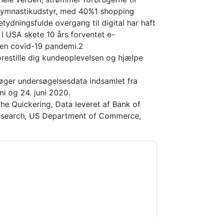
us gymnastikudstyr, med 40%1 shopping
tydningsfulde overgang til digital har haft
I USA skete 10 års forventet e-
​den covid-19 pandemi.2
orestille dig kundeoplevelsen og hjælpe
søger undersøgelsesdata indsamlet fra
i og 24. juni 2020.
The Quickering, Data leveret af Bank of
Research, US Department of Commerce,
ayPal
kontakte dig med marketingrelaterede
melde dig.
PayPal
websteder og kommunikation
 vores brugsbetingelser. Alle data er