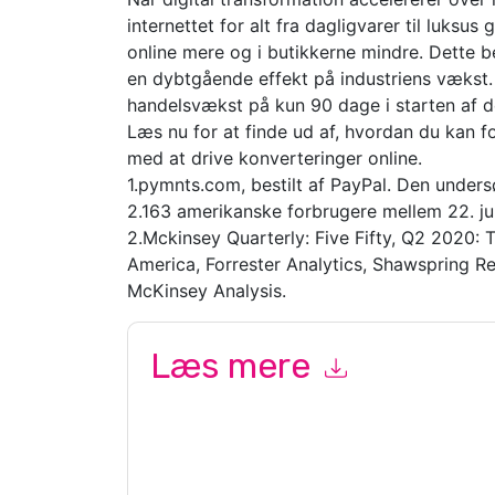
internettet for alt fra dagligvarer til luks
online mere og i butikkerne mindre. Dette be
en dybtgående effekt på industriens vækst. 
handelsvækst på kun 90 dage i starten af ​
Læs nu for at finde ud af, hvordan du kan f
med at drive konverteringer online.
1.pymnts.com, bestilt af PayPal. Den under
2.163 amerikanske forbrugere mellem 22. jun
2.Mckinsey Quarterly: Five Fifty, Q2 2020: 
America, Forrester Analytics, Shawspring 
McKinsey Analysis.
Læs mere
Ved at indsende denne formular accepterer du
P
e-mails eller telefonisk. Du kan til enhver tid af
er underlagt deres fortrolighedserklæring.
Ved at anmode om denne ressource accepterer du