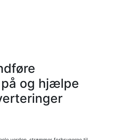
ndføre
 på og hjælpe
verteringer
 hele verden, strømmer forbrugerne til