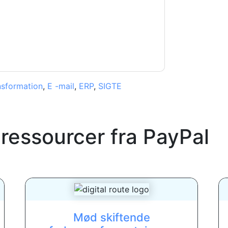
e af personlige oplysninger
. Hvis du har
rotection@techpublishhub.com
ansformation
,
E -mail
,
ERP
,
SIGTE
 ressourcer fra
PayPal
Mød skiftende