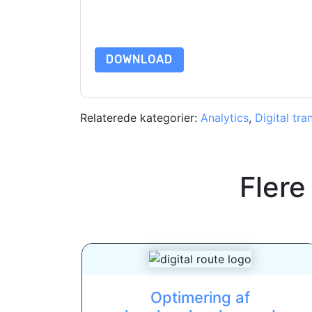
beskyttet af vores
Bekendtgørelse om beskyttels
yderligere spørgsmål, så send en e-mail datap
DOWNLOAD
Relaterede kategorier:
Analytics
,
Digital tr
Flere
Optimering af