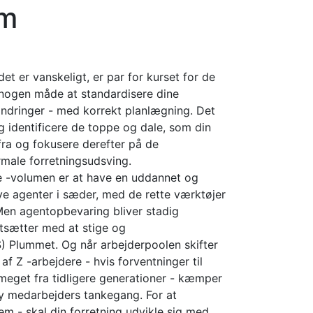
em
t er vanskeligt, er par for kurset for de
 nogen måde at standardisere dine
ændringer - med korrekt planlægning. Det
og identificere de toppe og dale, som din
ra og fokusere derefter på de
rmale forretningsudsving.
e -volumen er at have en uddannet og
ve agenter i sæder, med de rette værktøjer
Men agentopbevaring bliver stadig
tsætter med at stige og
) Plummet. Og når arbejderpoolen skifter
af Z -arbejdere - hvis forventninger til
 meget fra tidligere generationer - kæmper
 ny medarbejders tankegang. For at
m - skal din forretning udvikle sig med