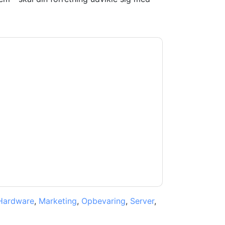
enesys
kontakte dig med marketingrelaterede
melde dig.
Genesys
websteder og
erklæring.
 vores brugsbetingelser. Alle data er
e af personlige oplysninger
. Hvis du har
rotection@techpublishhub.com
Hardware
,
Marketing
,
Opbevaring
,
Server
,