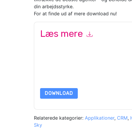
din arbejdsstyrke.
For at finde ud af mere download nu!
Læs mere
Ved at indsende denne formular accepterer du
G
e-mails eller telefonisk. Du kan til enhver tid af
kommunikation er underlagt deres fortroligheds
Ved at anmode om denne ressource accepterer du
beskyttet af vores
Bekendtgørelse om beskyttels
yderligere spørgsmål, så send en e-mail datap
DOWNLOAD
Relaterede kategorier:
Applikationer
,
CRM
,
Sky