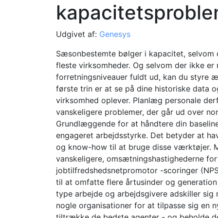
kapacitetsprobl
Udgivet af:
Genesys
Sæsonbestemte bølger i kapacitet, selvom de
fleste virksomheder. Og selvom der ikke er
forretningsniveauer fuldt ud, kan du styre 
første trin er at se på dine historiske data 
virksomhed oplever. Planlæg personale derf
vanskeligere problemer, der går ud over no
Grundlæggende for at håndtere din baselin
engageret arbejdsstyrke. Det betyder at ha
og know-how til at bruge disse værktøjer. 
vanskeligere, omsætningshastighederne for
jobtilfredshedsnetpromotor -scoringer (NPS
til at omfatte flere årtusinder og generation 
type arbejde og arbejdsgivere adskiller sig
nogle organisationer for at tilpasse sig en
tiltrække de bedste agenter - og beholde de