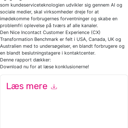
som kundeserviceteknologien udvikler sig gennem AI og
sociale medier, skal virksomheder dreje for at
imødekomme forbrugernes forventninger og skabe en
problemfri oplevelse på tværs af alle kanaler.
Den Nice Incontact Customer Experience (CX)
Transformation Benchmark er felt i USA, Canada, UK og
Australien med to undersøgelser, en blandt forbrugere og
en blandt beslutningstagere i kontaktcenter.
Denne rapport dækker:
Download nu for at læse konklusionerne!
Læs mere
Ved at indsende denne formular accepterer du
NICE
kontakte
dig med marketingrelaterede e-mails eller telefonisk. Du kan til
enhver tid afmelde dig.
NICE
websteder og kommunikation er
underlagt deres fortrolighedserklæring.
Ved at anmode om denne ressource accepterer du vores