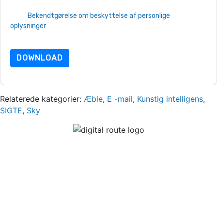
brugsbetingelser. Alle data er beskyttet af
vores
Bekendtgørelse om beskyttelse af personlige
oplysninger
. Hvis du har yderligere spørgsmål, så send en e-mail
dataprotection@techpublishhub.com
DOWNLOAD
Relaterede kategorier:
Æble
,
E -mail
,
Kunstig intelligens
,
SIGTE
,
Sky